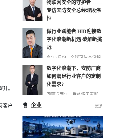
物联网安全的守护者 ——
专访天防安全总经理段伟
恒
在万物互联时代，网络安全的
做行业赋能者 HID迎接数
重要性日益凸显，尤其在快速
字化浪潮新机遇 破解新挑
发展的城市建设中，搭建的巨
大物联网络对其安全保障…
战
今年3月份，全球可信身份解
决方案提供商HID发布了最新
数字化浪潮下，安防厂商
的《安防行业现状报告》（以
下简称“报告”），该报告…
如何满足行业客户的定制
化需求?
提升。
回顾近两年，受疫情因素影
响，包括安防在内的诸多行业
支持客户
企业
更多
领域都遭受了来自市场 “不确
定性”因素的冲击，市场…