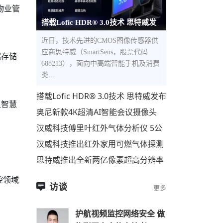
物业管
搭载Lofic HDR® 3.0技术 思特威发
布全新5000万像素1.0μm像素尺寸
近日，技术先进的CMOS图像传感器供
应商思特威（SmartSens，股票代码
据存储
688213），面向中高端智能手机及消费
类…
搭载Lofic HDR® 3.0技术 思特威发布
足智慧
全新5000万像素1.0μm像素尺寸超高
奥尼新款4K超清AI智能会议摄像头
动态范围CMOS图像
C98Pro即将上市
汉威科技傅里叶红外气体分析仪 5公
里开外，500种气体，一眼便知！
汉威科技推出红外家用可燃气体探测
器
思特威推出全新两亿像素超高分辨率
手机应用CMOS图像传感器
控领域
访谈
更多
护航视频监控网络安全 做