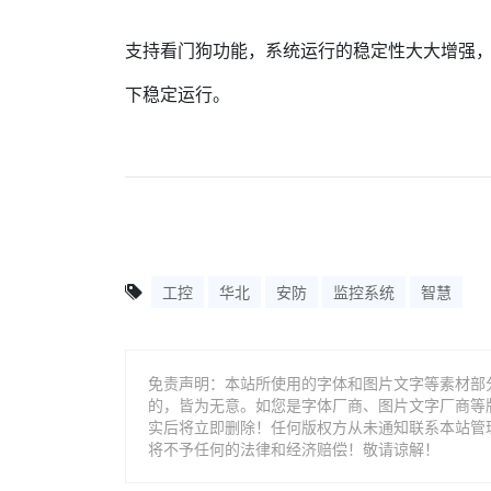
支持看门狗功能，系统运行的稳定性大大增强
下稳定运行。
工控
华北
安防
监控系统
智慧
免责声明：本站所使用的字体和图片文字等素材部
的，皆为无意。如您是字体厂商、图片文字厂商等
实后将立即删除！任何版权方从未通知联系本站管
将不予任何的法律和经济赔偿！敬请谅解！