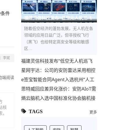
种条件
福建灵信科技发布“低空无人机巡飞
防控解决方案”，构建低空立体
随着低空经济的蓬勃发展，无人机在各
领域的应用日益广泛，但非授权飞行
（黑飞）也给特定高安全等级和敏感
区…
：李斌
福建灵信科技发布“低空无人机巡飞
防控解决方案”，构建低空立体安全
星网宇达：公司的安防雷达采用相控
屏障
阵技术，主要用于安防监控和反无人
动端阅读
e签宝智能合同Agent入选杭州“人工
机领域
智能+”标杆项目，与宇树科技、海康
思特威回应差异化涨价：安防AIoT需
威视等共筑AI第
求回暖 联动国产代工厂优化供应链
熵云脑机入选中国标准化协会脑机接
方
口与类脑智能专业委员会理事单位
站核
TAGS
更多
索，
人工智能
安防
智慧