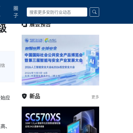
百
圈
科
子
级
展会预告
用信
新品
更多
开始应
性高、