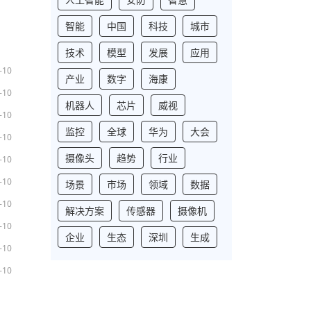
智能
中国
科技
城市
技术
模型
发展
应用
-10
产业
数字
海康
-10
机器人
芯片
威视
-10
监控
全球
华为
大会
-10
摄像头
趋势
行业
-10
-10
场景
市场
领域
数据
-10
解决方案
传感器
摄像机
-10
企业
生态
深圳
生成
-10
-10