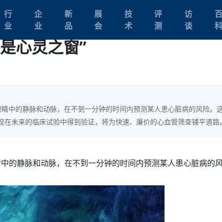
行
企
新
展
技
评
访
业
业
品
会
术
测
谈
是心灵之窗”
眼睛中的静脉和动脉，在不到一分钟的时间内预测某人患心脏病的风险。
现在未来的临床试验中得到验证，将为快速、廉价的心血管筛查铺平道路
睛中的静脉和动脉，在不到一分钟的时间内预测某人患心脏病的