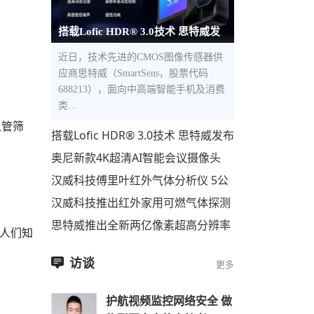
搭载Lofic HDR® 3.0技术 思特威发
布全新5000万像素1.0μm像素尺寸
近日，技术先进的CMOS图像传感器供
应商思特威（SmartSens，股票代码
688213），面向中高端智能手机及消费
类…
血管筛
搭载Lofic HDR® 3.0技术 思特威发布
全新5000万像素1.0μm像素尺寸超高
奥尼新款4K超清AI智能会议摄像头
动态范围CMOS图像
C98Pro即将上市
汉威科技傅里叶红外气体分析仪 5公
里开外，500种气体，一眼便知！
汉威科技推出红外家用可燃气体探测
器
思特威推出全新两亿像素超高分辨率
让人们知
手机应用CMOS图像传感器
访谈
更多
护航视频监控网络安全 做