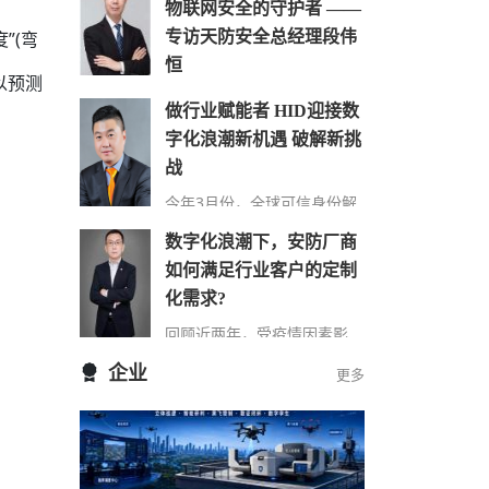
物联网安全的守护者 ——
专访天防安全总经理段伟
”(弯
恒
以预测
在万物互联时代，网络安全的
做行业赋能者 HID迎接数
重要性日益凸显，尤其在快速
字化浪潮新机遇 破解新挑
发展的城市建设中，搭建的巨
大物联网络对其安全保障…
战
。
今年3月份，全球可信身份解
决方案提供商HID发布了最新
数字化浪潮下，安防厂商
的《安防行业现状报告》（以
下简称“报告”），该报告…
如何满足行业客户的定制
化需求?
回顾近两年，受疫情因素影
响，包括安防在内的诸多行业
企业
更多
领域都遭受了来自市场 “不确
定性”因素的冲击，市场…