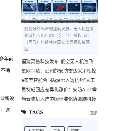
福建灵信科技发布“低空无人机巡飞
防控解决方案”，构建低空立体
随着低空经济的蓬勃发展，无人机在各
领域的应用日益广泛，但非授权飞行
（黑飞）也给特定高安全等级和敏感
区…
多年前
福建灵信科技发布“低空无人机巡飞
防控解决方案”，构建低空立体安全
了不确
星网宇达：公司的安防雷达采用相控
屏障
阵技术，主要用于安防监控和反无人
e签宝智能合同Agent入选杭州“人工
机领域
智能+”标杆项目，与宇树科技、海康
思特威回应差异化涨价：安防AIoT需
威视等共筑AI第
求回暖 联动国产代工厂优化供应链
能诊断设
熵云脑机入选中国标准化协会脑机接
口与类脑智能专业委员会理事单位
症。这
TAGS
更多
人工智能
安防
智慧