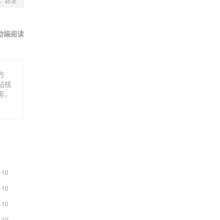
：赵龙
动端阅读
方
站核
索，
-10
-10
-10
-10