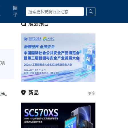
百
圈
科
子
展会预告
这项
。
新品
更多
风险。