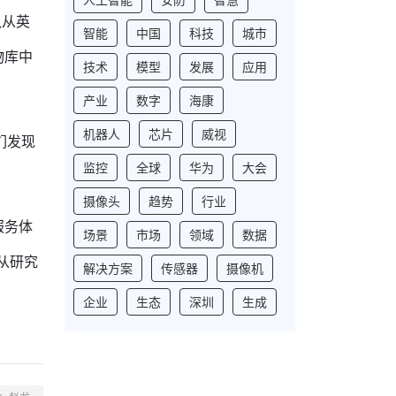
队从英
智能
中国
科技
城市
物库中
技术
模型
发展
应用
产业
数字
海康
机器人
芯片
威视
们发现
监控
全球
华为
大会
摄像头
趋势
行业
服务体
场景
市场
领域
数据
从研究
解决方案
传感器
摄像机
企业
生态
深圳
生成