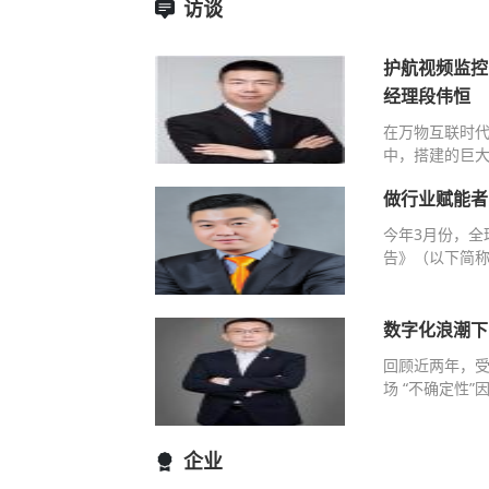
访谈
护航视频监控
经理段伟恒
在万物互联时
中，搭建的巨大
做行业赋能者
今年3月份，全
告》（以下简称
数字化浪潮下
回顾近两年，
场 “不确定性
企业