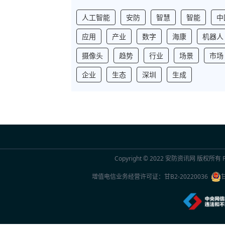
人工智能
安防
智慧
智能
中
应用
产业
数字
海康
机器人
摄像头
趋势
行业
场景
市场
企业
生态
深圳
生成
Copyright © 2022
安防资讯网
版权所有 Po
增值电信业务经营许可证：
甘B2-20220036