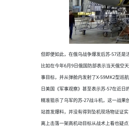
但即便如此，在俄乌战争爆发后苏-57还
比如在今年6月9日俄国防部表示当天俄空天
事目标，并从弹舱内发射了X-59MK2型巡
日美国《军事观察》甚至表示苏-57在近日的
精准狙杀了乌军的苏-27战斗机，这一战
站首发爆料，并没有得到坠机现场物证证实以
离上击落一架高机动目标从战术上看也疑点重重