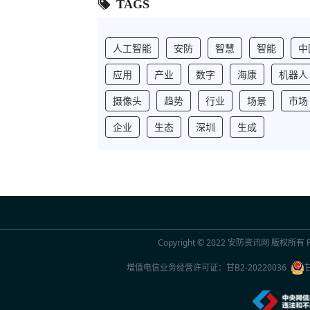
TAGS
人工智能
安防
智慧
智能
中
应用
产业
数字
海康
机器人
摄像头
趋势
行业
场景
市场
企业
生态
深圳
生成
Copyright © 2022
安防资讯网
版权所有 Po
增值电信业务经营许可证：
甘B2-20220036