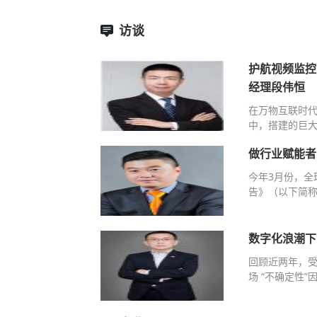
访谈
护航视频监控
经理段伟恒
在万物互联时
中，搭建的巨大
做行业赋能者
今年3月份，全
告》（以下简称
数字化浪潮下
回顾近两年，
场 “不确定性