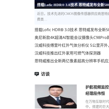
搭载Lofic HDR® 3.0技术 思特威发布全新5
近日，技术先进的CMOS图像传感器供应商思特威（S
费类…
搭载Lofic HDR® 3.0技术 思特威发布
奥尼新款4K超清AI智能会议摄像头C98Pr
汉威科技傅里叶红外气体分析仪 5公里开外
汉威科技推出红外家用可燃气体探测器
思特威推出全新两亿像素超高分辨率手机应
访谈
护航视频监控
经理段伟恒
在万物互联时
中，搭建的巨大