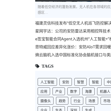
随着低空经济的蓬勃发展，无人机在各领域的应
感区…
福建灵信科技发布“低空无人机巡飞防控解
星网宇达：公司的安防雷达采用相控阵技术
e签宝智能合同Agent入选杭州“人工智能
思特威回应差异化涨价：安防AIoT需求回
熵云脑机入选中国标准化协会脑机接口与类
TAGS
人工智能
安防
智慧
智能
中
应用
产业
数字
海康
机器人
摄像头
趋势
行业
场景
市场
企业
生态
深圳
生成