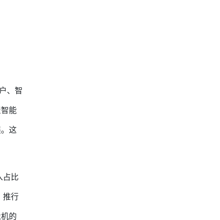
入户、智
屋智能
展。这
。
入占比
、推行
像机的