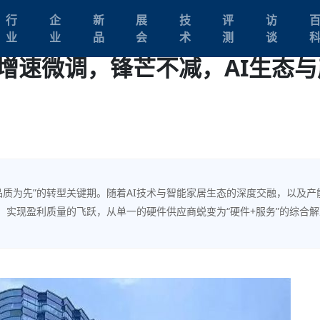
行
企
新
展
技
评
访
业
业
品
会
术
测
谈
：增速微调，锋芒不减，AI生态与
品质为先”的转型关键期。随着AI技术与智能家居生态的深度交融，以及产
实现盈利质量的飞跃，从单一的硬件供应商蜕变为“硬件+服务”的综合解