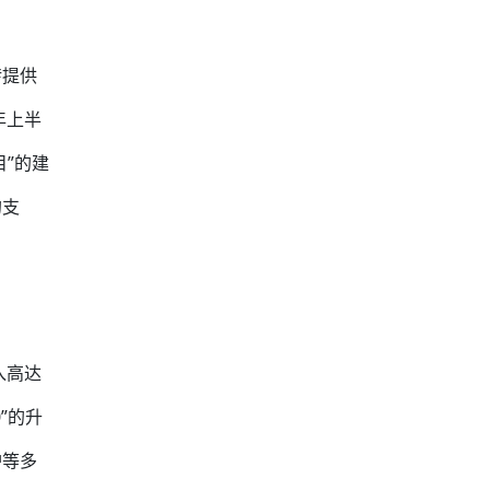
转提供
年上半
”的建
的支
入高达
”的升
护等多