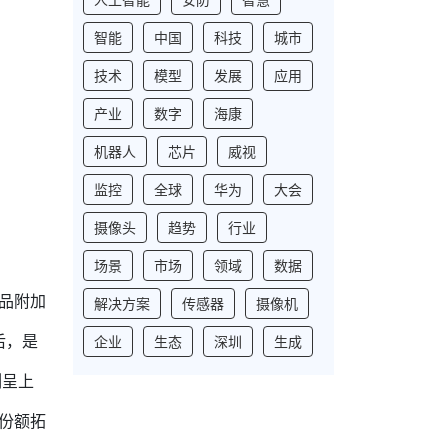
智能
中国
科技
城市
技术
模型
发展
应用
产业
数字
海康
机器人
芯片
威视
监控
全球
华为
大会
摄像头
趋势
行业
场景
市场
领域
数据
品附加
解决方案
传感器
摄像机
后，是
企业
生态
深圳
生成
例呈上
份额拓