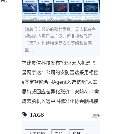
平台，
福建灵信科技发布“低空无人机巡飞
防控解决方案”，构建低空立体
随着低空经济的蓬勃发展，无人机在各
领域的应用日益广泛，但非授权飞行
（黑飞）也给特定高安全等级和敏感
区…
福建灵信科技发布“低空无人机巡飞
防控解决方案”，构建低空立体安全
星网宇达：公司的安防雷达采用相控
屏障
阵技术，主要用于安防监控和反无人
e签宝智能合同Agent入选杭州“人工
机领域
智能+”标杆项目，与宇树科技、海康
思特威回应差异化涨价：安防AIoT需
威视等共筑AI第
求回暖 联动国产代工厂优化供应链
熵云脑机入选中国标准化协会脑机接
口与类脑智能专业委员会理事单位
TAGS
更多
人工智能
安防
智慧