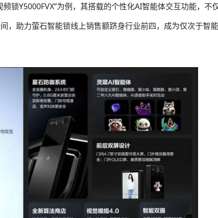
频锁Y5000FVX”为例，其搭载的个性化AI智能体交互功能，不
促期间，助力萤石智能锁线上销售额跻身行业前四，成为仅次于智