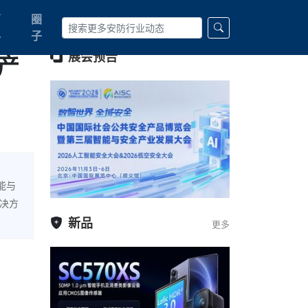
百
圈
科
子
产
展会预告
能与
决方
新品
更多