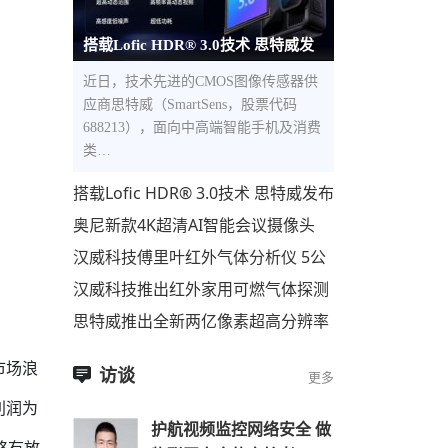
搭载Lofic HDR® 3.0技术 思特威发
布全新5000万像素1.0μm像素尺寸
近日，技术先进的CMOS图像传感器供
应商思特威（SmartSens，股票代码
688213），面向中高端智能手机及消费
类…
搭载Lofic HDR® 3.0技术 思特威发布
全新5000万像素1.0μm像素尺寸超高
奥尼新款4K超清AI智能会议摄像头
动态范围CMOS图像
C98Pro即将上市
汉威科技傅里叶红外气体分析仪 5公
里开外，500种气体，一眼便知！
汉威科技推出红外家用可燃气体探测
器
思特威推出全新两亿像素超高分辨率
手机应用CMOS图像传感器
市场浪
访谈
更多
利润为
护航视频监控网络安全 做