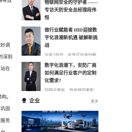
略有放
物联网安全的守护者 ——
专访天防安全总经理段伟
恒
在万物互联时代，网络安全的
做行业赋能者 HID迎接数
重要性日益凸显，尤其在快速
字化浪潮新机遇 破解新挑
发展的城市建设中，搭建的巨
微妙调
大物联网络对其安全保障…
战
今年3月份，全球可信身份解
的深刻
决方案提供商HID发布了最新
数字化浪潮下，安防厂商
的《安防行业现状报告》（以
正站在
下简称“报告”），该报告…
如何满足行业客户的定制
化需求?
回顾近两年，受疫情因素影
响，包括安防在内的诸多行业
结构。
企业
更多
领域都遭受了来自市场 “不确
续巩固
定性”因素的冲击，市场…
能服务