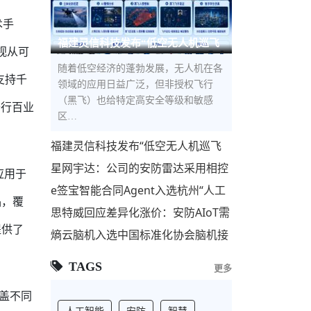
术手
福建灵信科技发布“低空无人机巡飞
视从可
防控解决方案”，构建低空立体
随着低空经济的蓬勃发展，无人机在各
支持千
领域的应用日益广泛，但非授权飞行
（黑飞）也给特定高安全等级和敏感
千行百业
区…
福建灵信科技发布“低空无人机巡飞
防控解决方案”，构建低空立体安全
星网宇达：公司的安防雷达采用相控
应用于
屏障
阵技术，主要用于安防监控和反无人
e签宝智能合同Agent入选杭州“人工
机领域
品，覆
智能+”标杆项目，与宇树科技、海康
思特威回应差异化涨价：安防AIoT需
威视等共筑AI第
求回暖 联动国产代工厂优化供应链
提供了
熵云脑机入选中国标准化协会脑机接
口与类脑智能专业委员会理事单位
TAGS
更多
盖不同
人工智能
安防
智慧