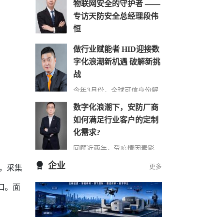
物联网安全的守护者 ——
专访天防安全总经理段伟
恒
在万物互联时代，网络安全的
做行业赋能者 HID迎接数
重要性日益凸显，尤其在快速
字化浪潮新机遇 破解新挑
发展的城市建设中，搭建的巨
大物联网络对其安全保障…
战
今年3月份，全球可信身份解
决方案提供商HID发布了最新
数字化浪潮下，安防厂商
的《安防行业现状报告》（以
下简称“报告”），该报告…
如何满足行业客户的定制
化需求?
回顾近两年，受疫情因素影
响，包括安防在内的诸多行业
企业
更多
，采集
领域都遭受了来自市场 “不确
定性”因素的冲击，市场…
口。面