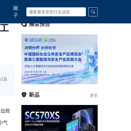
百
圈
科
子
相工
展会预告
以及
新品
更多
若出现
小气