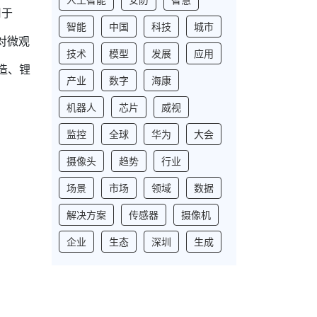
用于
智能
中国
科技
城市
对微观
技术
模型
发展
应用
造、锂
产业
数字
海康
机器人
芯片
威视
监控
全球
华为
大会
摄像头
趋势
行业
场景
市场
领域
数据
解决方案
传感器
摄像机
企业
生态
深圳
生成