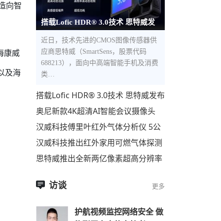
造向智
搭载Lofic HDR® 3.0技术 思特威发
布全新5000万像素1.0μm像素尺寸
近日，技术先进的CMOS图像传感器供
海康威
应商思特威（SmartSens，股票代码
688213），面向中高端智能手机及消费
以及海
类…
搭载Lofic HDR® 3.0技术 思特威发布
全新5000万像素1.0μm像素尺寸超高
奥尼新款4K超清AI智能会议摄像头
动态范围CMOS图像
C98Pro即将上市
汉威科技傅里叶红外气体分析仪 5公
里开外，500种气体，一眼便知！
汉威科技推出红外家用可燃气体探测
器
思特威推出全新两亿像素超高分辨率
手机应用CMOS图像传感器
访谈
更多
护航视频监控网络安全 做