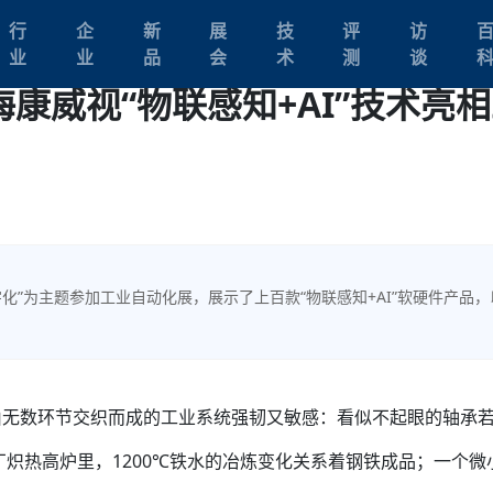
行
企
新
展
技
评
访
业
业
品
会
术
测
谈
海康威视“物联感知+AI”技术亮
字化”为主题参加工业自动化展，展示了上百款“物联感知+AI”软硬件产品，
由无数环节交织而成的工业系统强韧又敏感：看似不起眼的轴承
厂炽热高炉里，1200℃铁水的冶炼变化关系着钢铁成品；一个微