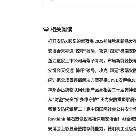
相关阅读
打开安防X影像的新蓝海 2025神眸秋季新品
安博会天视通“惊吓”破局，攻克“四无”极端安
浙江这家上市公司再落子青岛，布局新能源换电
安博会天视通“惊吓”破局，攻克“四无”极端安
闪迪携全场景存储解决方案亮相CPSE安博会2
神州泰岳携物联网创新产品亮相第二十届安博
从“防盗”安全到“多维守护” 王力安防重塑家
智慧安防闪耀第二十届中国国际社会公共安全
Raythink 燧石热像仪亮相深圳安博会！AI
安博会上彰显全链路存储能力，德明利工业级