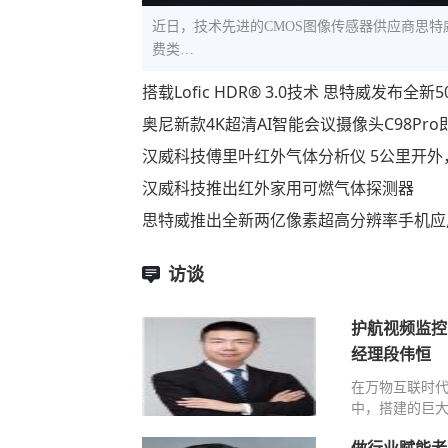
近日，技术先进的CMOS图像传感器供应商思特威（S
费类…
搭载Lofic HDR® 3.0技术 思特威发布
奥尼新款4K超清AI智能会议摄像头C98Pr
汉威科技傅里叶红外气体分析仪 5公里开外
汉威科技推出红外家用可燃气体探测器
思特威推出全新两亿像素超高分辨率手机应
访谈
护航视频监控
经理段伟恒
在万物互联时
中，搭建的巨大