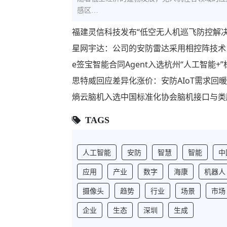
感区…
福建灵信科技发布“低空无人机巡飞防控解
星网宇达：公司的安防雷达采用相控阵技术
e签宝智能合同Agent入选杭州“人工智能
思特威回应差异化涨价：安防AIoT需求回
熵云脑机入选中国标准化协会脑机接口与类
TAGS
人工智能
安防
智慧
智能
中
应用
产业
数字
海康
机器人
摄像头
趋势
行业
场景
市场
企业
生态
深圳
生成