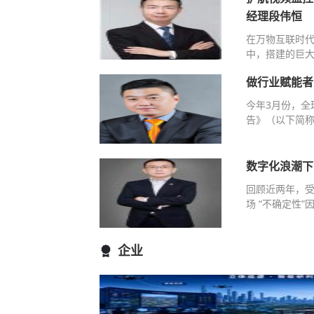
经理段伟恒
在万物互联时
中，搭建的巨大
做行业赋能者
今年3月份，全
告》（以下简称
数字化浪潮下
回顾近两年，
场 “不确定性
企业