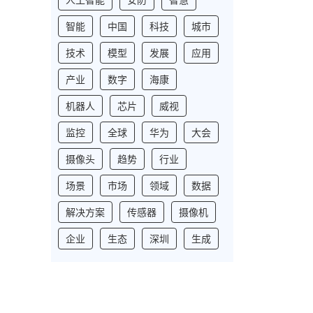
智能
中国
科技
城市
技术
模型
发展
应用
产业
数字
海康
机器人
芯片
威视
监控
全球
华为
大会
摄像头
趋势
行业
场景
市场
领域
数据
解决方案
传感器
摄像机
企业
生态
深圳
生成