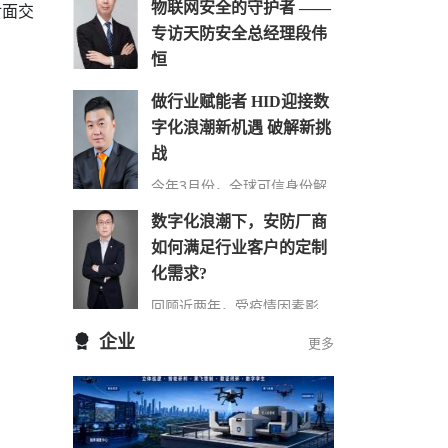
物联网安全的守护者 ——
对面交
专访天防安全总经理段伟
。
恒
在万物互联时代，网络安全的
做行业赋能者 HID迎接数
重要性日益凸显，尤其在快速
字化浪潮新机遇 破解新挑
发展的城市建设中，搭建的巨
大物联网络对其安全保障…
战
今年3月份，全球可信身份解
决方案提供商HID发布了最新
数字化浪潮下，安防厂商
的《安防行业现状报告》（以
下简称“报告”），该报告…
如何满足行业客户的定制
化需求?
回顾近两年，受疫情因素影
响，包括安防在内的诸多行业
企业
更多
领域都遭受了来自市场 “不确
定性”因素的冲击，市场…