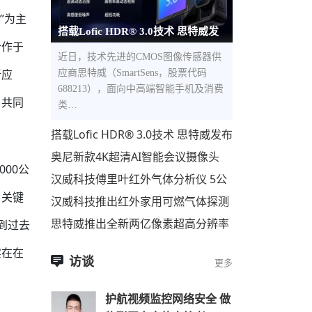
”为主
搭载Lofic HDR® 3.0技术 思特威发
合作于
布全新5000万像素1.0μm像素尺寸
近日，技术先进的CMOS图像传感器供
新应
应商思特威（SmartSens，股票代码
688213），面向中高端智能手机及消费
，共同
类…
搭载Lofic HDR® 3.0技术 思特威发布
全新5000万像素1.0μm像素尺寸超高
奥尼新款4K超清AI智能会议摄像头
动态范围CMOS图像
00公
C98Pro即将上市
汉威科技傅里叶红外气体分析仪 5公
里开外，500种气体，一眼便知！
、关键
汉威科技推出红外家用可燃气体探测
器
思特威推出全新两亿像素超高分辨率
到过去
手机应用CMOS图像传感器
实在在
访谈
更多
护航视频监控网络安全 做