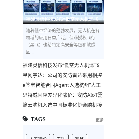
福建灵信科技发布“低空无人机巡飞
防控解决方案”，构建低空立体
随着低空经济的蓬勃发展，无人机在各
领域的应用日益广泛，但非授权飞行
（黑飞）也给特定高安全等级和敏感
区…
福建灵信科技发布“低空无人机巡飞
防控解决方案”，构建低空立体安全
星网宇达：公司的安防雷达采用相控
屏障
阵技术，主要用于安防监控和反无人
e签宝智能合同Agent入选杭州“人工
机领域
智能+”标杆项目，与宇树科技、海康
思特威回应差异化涨价：安防AIoT需
威视等共筑AI第
求回暖 联动国产代工厂优化供应链
熵云脑机入选中国标准化协会脑机接
口与类脑智能专业委员会理事单位
TAGS
更多
人工智能
安防
智慧