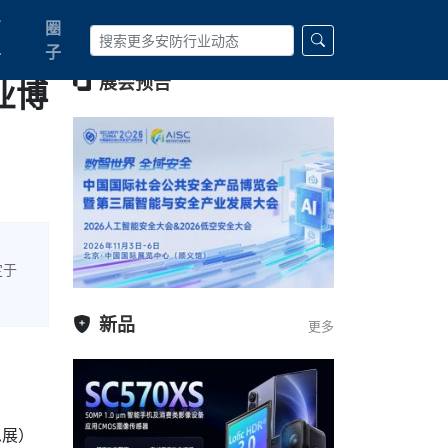
百
圈
科
子
业博
展会预告
定于
新品
更多
急展）