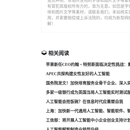
免责声明：本站所使用的字体和图片文字等素
有冒犯其版权所有方的，皆为无意。如您是字
体和图片文字等素材，请联系我们，本站核实
用，并索要赔偿或上诉法院的，均视为新型网
解！
相关阅读
苹果新任CEO约翰・特努斯面临决定性挑战：
APEC共探构建女性友好的人工智能
国务院发文！加快培育服务业骨干企业、深入实
多家一级银行成为英国当局人工智能实时测试
人工智能会抢饭碗？在信息时代应重塑自我
上海：加快新一代通用人工智能、智能软件、
工信部：将开展人工智能中小企业创业支持计
人工智能赋能制造业转型升级