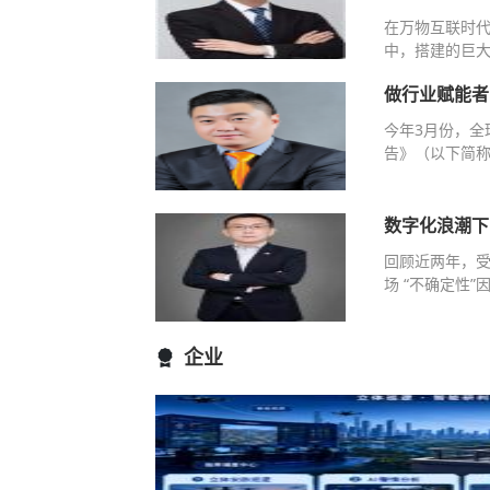
在万物互联时
中，搭建的巨大
做行业赋能者
今年3月份，全
告》（以下简称
数字化浪潮下
回顾近两年，
场 “不确定性
企业