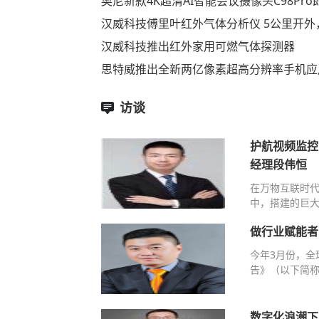
奥尼新款4K超清AI智能会议摄像头C98Pr
汉威科技傅里叶红外气体分析仪 5公里开外
汉威科技推出红外家用可燃气体探测器
思特威推出全新两亿像素超高分辨率手机应
访谈
护航视频监控
经理段伟恒
在万物互联时
中，搭建的巨大
做行业赋能者
今年3月份，全
告》（以下简称
数字化浪潮下