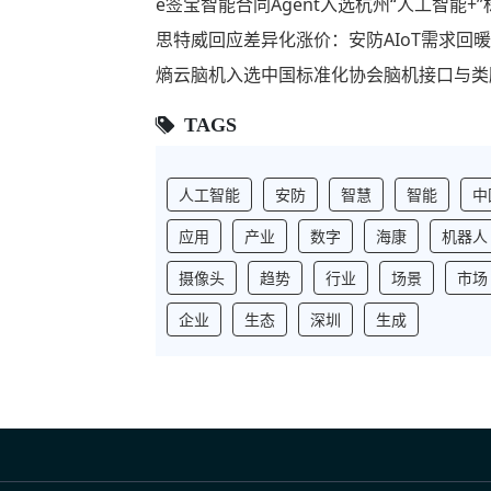
e签宝智能合同Agent入选杭州“人工智能
思特威回应差异化涨价：安防AIoT需求回
熵云脑机入选中国标准化协会脑机接口与类
TAGS
人工智能
安防
智慧
智能
中
应用
产业
数字
海康
机器人
摄像头
趋势
行业
场景
市场
企业
生态
深圳
生成