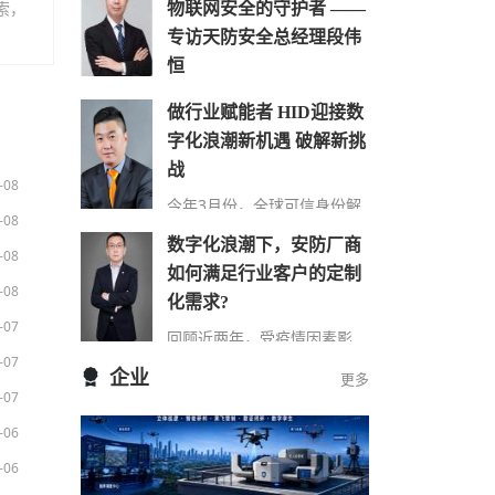
索，
物联网安全的守护者 ——
专访天防安全总经理段伟
恒
在万物互联时代，网络安全的
做行业赋能者 HID迎接数
重要性日益凸显，尤其在快速
字化浪潮新机遇 破解新挑
发展的城市建设中，搭建的巨
大物联网络对其安全保障…
战
-08
今年3月份，全球可信身份解
-08
决方案提供商HID发布了最新
数字化浪潮下，安防厂商
的《安防行业现状报告》（以
-08
下简称“报告”），该报告…
如何满足行业客户的定制
-08
化需求?
-07
回顾近两年，受疫情因素影
响，包括安防在内的诸多行业
-07
企业
更多
领域都遭受了来自市场 “不确
-07
定性”因素的冲击，市场…
-06
-06