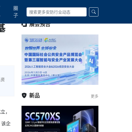
百
圈
科
子
基
展会预告
出资
新品
更多
成立，
，该企