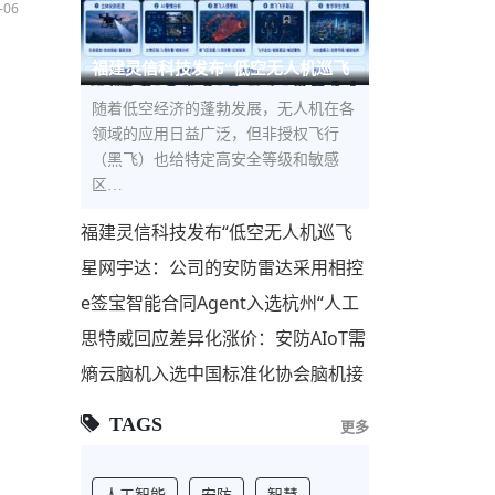
-06
福建灵信科技发布“低空无人机巡飞
防控解决方案”，构建低空立体
随着低空经济的蓬勃发展，无人机在各
领域的应用日益广泛，但非授权飞行
（黑飞）也给特定高安全等级和敏感
区…
福建灵信科技发布“低空无人机巡飞
防控解决方案”，构建低空立体安全
星网宇达：公司的安防雷达采用相控
屏障
阵技术，主要用于安防监控和反无人
e签宝智能合同Agent入选杭州“人工
机领域
智能+”标杆项目，与宇树科技、海康
思特威回应差异化涨价：安防AIoT需
威视等共筑AI第
求回暖 联动国产代工厂优化供应链
熵云脑机入选中国标准化协会脑机接
口与类脑智能专业委员会理事单位
TAGS
更多
人工智能
安防
智慧