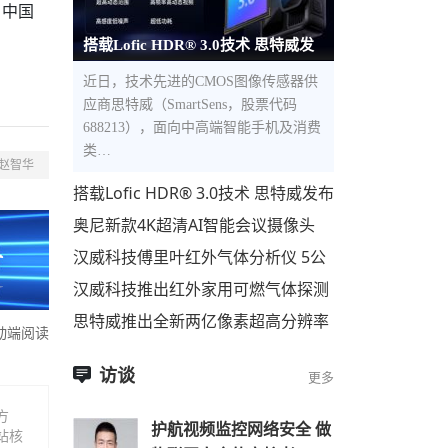
、中国
搭载Lofic HDR® 3.0技术 思特威发
布全新5000万像素1.0μm像素尺寸
近日，技术先进的CMOS图像传感器供
应商思特威（SmartSens，股票代码
688213），面向中高端智能手机及消费
类…
赵智华
搭载Lofic HDR® 3.0技术 思特威发布
全新5000万像素1.0μm像素尺寸超高
奥尼新款4K超清AI智能会议摄像头
动态范围CMOS图像
C98Pro即将上市
汉威科技傅里叶红外气体分析仪 5公
里开外，500种气体，一眼便知！
汉威科技推出红外家用可燃气体探测
器
思特威推出全新两亿像素超高分辨率
动端阅读
手机应用CMOS图像传感器
访谈
更多
方
护航视频监控网络安全 做
站核