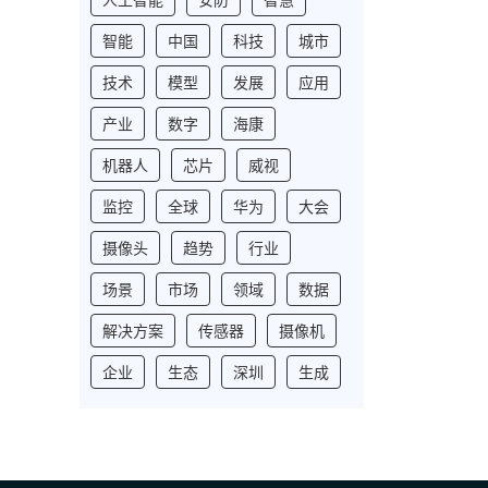
智能
中国
科技
城市
技术
模型
发展
应用
产业
数字
海康
机器人
芯片
威视
监控
全球
华为
大会
摄像头
趋势
行业
场景
市场
领域
数据
解决方案
传感器
摄像机
企业
生态
深圳
生成