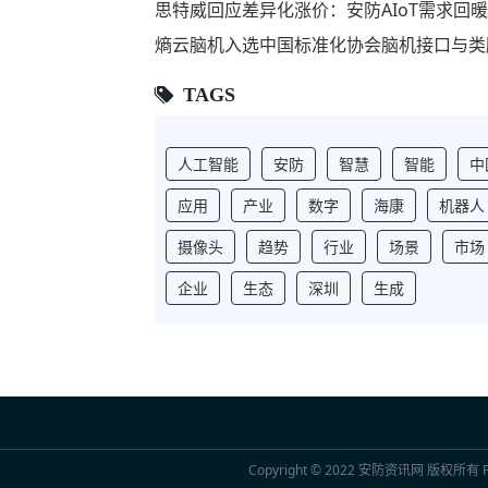
思特威回应差异化涨价：安防AIoT需求回
熵云脑机入选中国标准化协会脑机接口与类
TAGS
人工智能
安防
智慧
智能
中
应用
产业
数字
海康
机器人
摄像头
趋势
行业
场景
市场
企业
生态
深圳
生成
Copyright © 2022
安防资讯网
版权所有 Po