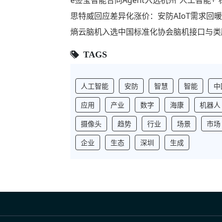
e签宝智能合同Agent入选杭州“人工智能
思特威回应差异化涨价：安防AIoT需求回
熵云脑机入选中国标准化协会脑机接口与类
TAGS
人工智能
安防
智慧
智能
中
应用
产业
数字
海康
机器人
摄像头
趋势
行业
场景
市场
企业
生态
深圳
生成