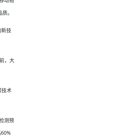
移动物
品质。
的新技
前，大
帮技术
检测预
60%