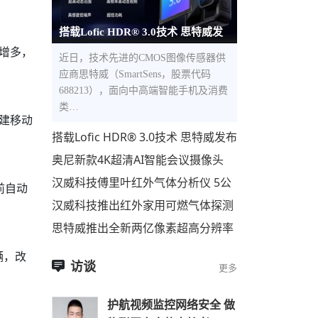
搭载Lofic HDR® 3.0技术 思特威发
增多，
布全新5000万像素1.0μm像素尺寸
近日，技术先进的CMOS图像传感器供
应商思特威（SmartSens，股票代码
688213），面向中高端智能手机及消费
类…
建移动
搭载Lofic HDR® 3.0技术 思特威发布
全新5000万像素1.0μm像素尺寸超高
奥尼新款4K超清AI智能会议摄像头
动态范围CMOS图像
C98Pro即将上市
汉威科技傅里叶红外气体分析仪 5公
前自动
里开外，500种气体，一眼便知！
汉威科技推出红外家用可燃气体探测
器
思特威推出全新两亿像素超高分辨率
手机应用CMOS图像传感器
辆，改
访谈
更多
护航视频监控网络安全 做