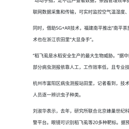
“动动手指，足不出户查看数据，茶园管理效率
联网数据采集和传输，可实时监控空气温湿度、
同时，借助5G+AR技术，福建南平推出“南平
术也在浙江农田里“大显身手”。
“稻飞虱是水稻安全生产的最大生物威胁。”据
部分病虫测报依靠人工，工作效率低，且专业
杭州市富阳区病虫测报站田里，记者看到，技术
人员逐一辨识虫子种类。
刘淑华表示，去年，研究所联合北京蜂巢世纪科技
警平台。眼镜可识别稻飞虱等20多种靶标。据预