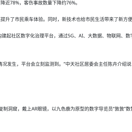
近78%，客伤事故数量下降约76%。
还提升了市民乘车体验。同时，新技术也给市民生活带来了新方
构建起社区数字化治理平台，通过5G、AI、大数据、物联网、数
情况发生，平台会立刻监测到。”中天社区居委会主任陈卉介绍说
1复制洞窟，戴上AR眼镜，以九色鹿为原型的数字导览员“敦敦”数