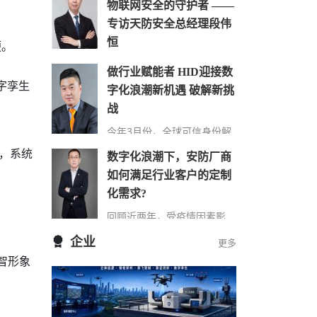
物联网安全的守护者 ——
专访天防安全总经理段伟
恒
便。
在万物互联时代，网络安全的
做行业赋能者 HID迎接数
重要性日益凸显，尤其在快速
字孪生
字化浪潮新机遇 破解新挑
发展的城市建设中，搭建的巨
大物联网络对其安全保障…
战
今年3月份，全球可信身份解
决方案提供商HID发布了最新
，系统
数字化浪潮下，安防厂商
的《安防行业现状报告》（以
下简称“报告”），该报告…
如何满足行业客户的定制
化需求?
回顾近两年，受疫情因素影
响，包括安防在内的诸多行业
企业
更多
领域都遭受了来自市场 “不确
智形象
定性”因素的冲击，市场…