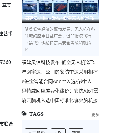
，真实
福建灵信科技发布“低空无人机巡飞
防控解决方案”，构建低空立体
随着低空经济的蓬勃发展，无人机在各
煌艺术
领域的应用日益广泛，但非授权飞行
（黑飞）也给特定高安全等级和敏感
区…
360
福建灵信科技发布“低空无人机巡飞
防控解决方案”，构建低空立体安全
星网宇达：公司的安防雷达采用相控
屏障
阵技术，主要用于安防监控和反无人
e签宝智能合同Agent入选杭州“人工
机领域
智能+”标杆项目，与宇树科技、海康
思特威回应差异化涨价：安防AIoT需
威视等共筑AI第
求回暖 联动国产代工厂优化供应链
熵云脑机入选中国标准化协会脑机接
口与类脑智能专业委员会理事单位
TAGS
更多
市联合
人工智能
安防
智慧