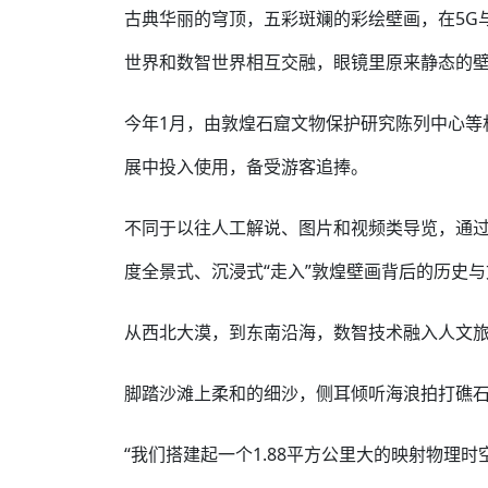
古典华丽的穹顶，五彩斑斓的彩绘壁画，在5G
世界和数智世界相互交融，眼镜里原来静态的壁
今年1月，由敦煌石窟文物保护研究陈列中心等
展中投入使用，备受游客追捧。
不同于以往人工解说、图片和视频类导览，通过A
度全景式、沉浸式“走入”敦煌壁画背后的历史
从西北大漠，到东南沿海，数智技术融入人文
脚踏沙滩上柔和的细沙，侧耳倾听海浪拍打礁石
“我们搭建起一个1.88平方公里大的映射物理