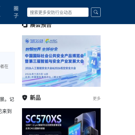
百
圈
科
子
展会预告
记者在
新品
更多
场景。记
已来到