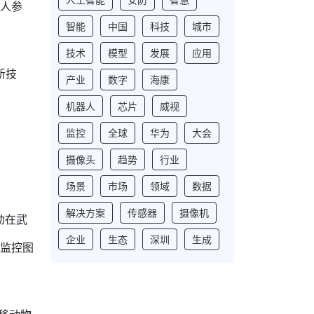
轻人参
智能
中国
科技
城市
技术
模型
发展
应用
新技
产业
数字
海康
机器人
芯片
威视
监控
全球
华为
大会
摄像头
趋势
行业
场景
市场
领域
数据
解决方案
传感器
摄像机
动在武
企业
生态
深圳
生成
频监控图