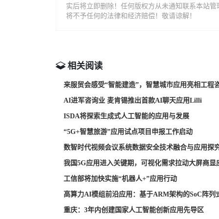
实后将立即删除！任何版权方从未通知联系本站管
将不予任何的法律和经济赔偿！敬请谅解！
相关阅读
来服贸会感受“智能建造”，智慧城市应用亮相工程
AI进军咨询业 麦肯锡推出首款AI聊天应用Lilli
ISDA将探索生成式人工智能的应用与发展
“5G+智慧旅游”应用试点项目申报工作启动
数智时代视频会议系统数据安全技术融合与应用探
我国5G应用进入关键期，可视化需求拉动大屏商显
工信部将加快实施“机器人+”应用行动
高算力AI模组前沿应用：基于ARM架构的SoC阵列
重庆：3年内创建国家人工智能创新应用先导区