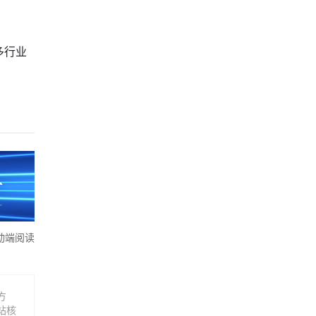
多行业
动端阅读
方
站核